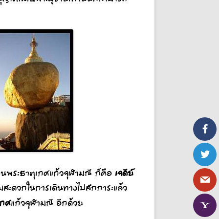
เจดีย์
แทนพระธาตุเกศแก้วจุฬามณี ก็คือ
ามสะดวกในการเดินทางไปสักการะแล้ว
เกศ
แก้วจุฬามณี อีกด้วย