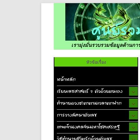
เรามุ่งมั่นรวบรวมข้อมูลด้านก
หัวข้อเรื่อง
หน้าหลัก
เรียนเลขศาสตร์ 7 ตัวด้วยตนเอง
ทำนายดวงชะตาตามเวลาตกฟาก
การวางลัคนาตัวเลข
เทพเจ้ามงคลจีนมหาโชคเศรษฐี
วิธีทำนายชีวิตรักด้วยตัวเลข