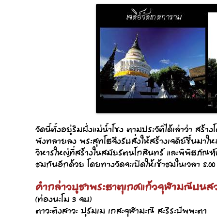
วัดนี้ตั้งอยู่ริมฝั่งแม่น้ำโขง ตามประวัติได้เล่าว่า ส
พังทลายลง พระสุทโธจึงรับสั่งให้สร้างเจดีย์ขึ้นมา
วิหารใหญ่ที่สร้างในสมัยรัตนโกสินทร์ และพิพิธภัณฑ์เ
ชมกันอีกด้วย โดยทางวัดจะเปิดให้เข้าชมในเวลา 8.00 –
คำกล่าวบูชาพระธาตุเกศแก้วจุฬามณีบนสวร
(ท่องนะโม 3 จบ)
ตาวะติงสาวะ ปุรัมเม เกสะจุฬามะณี สะรีระปัพพะตา