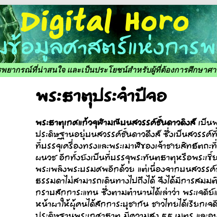
ารพยากรณ์ที่น่าสนใจ และเป็นประโยชน์สำหรับผู้ที่ต้องการศึกษา
พระธาตุประจำปีจอ
พระธาตุเกศแก้วจุฬามณีบนสวรรค์ชั้นดาวดิงส์
เป็นพ
ประดิษฐานอยู่บนสวรรค์ชั้นดาวดึงส์ ซึ่งเป็นสวรรค์ที
ที่บรรจุเครื่องทรงและพระเมาฬีของเจ้าชายสิทธัตถะที
ผนวช อีกทั้งยังเป็นที่บรรจุพระทันตธาตุหรือพระเข
พระเพลิงพระบรมศพอีกด้วย แต่เนื่องจากบนสวรรค์ชั้
ธรรมดาไม่สามารถเดินทางไปถึงได้ จึงได้มีการสมมติใ
กราบสักการะแทน ซึ่งตามตำนานได้เล่าว่า พระเจดีย์แห่
หน้าผาให้ผู้คนได้สักการะบูชากัน ชาวไทยได้เรียกเจดีย
ประดิษฐานพระเกศาธาตุ มีความสูง 5.5 เมตร และอนุญ