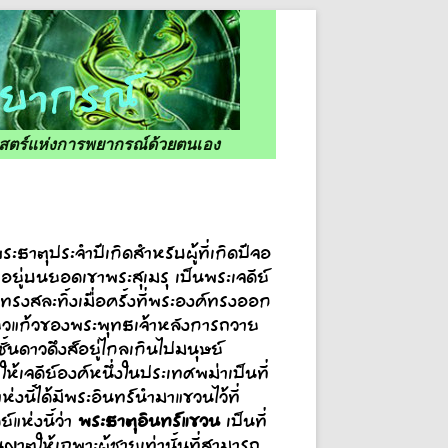
ศาสตร์แห่งการพยากรณ์ด้วยตนเอง
ระธาตุประจำปีเกิดสำหรับผู้ที่เกิดปีจอ
่อยู่บนยอดเขาพระสุเมรุ เป็นพระเจดีย์
่ทรงสละทิ้งเมื่อครั้งที่พระองค์ทรงออก
ี้ยวแก้วของพระพุทธเจ้าหลังการถวาย
นดาวดึงส์อยู่ไกลเกินไปมนุษย์
ห้เจดีย์องค์หนึ่งในประเทศพม่าเป็นที่
งนี้ได้มีพระอินทร์นำมาแขวนไว้ที่
พระธาตุอินทร์แขวน
์แห่งนี้ว่า
เป็นที่
าตให้เฉพาะผู้ชายเท่านั้นที่สามารถ