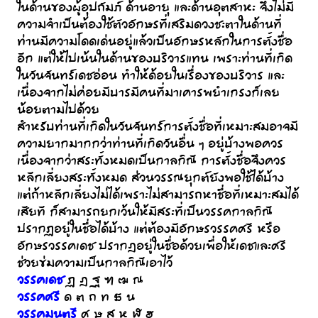
ในด้านของผู้อุปถัมภ์ ด้านอายุ และด้านอุตสาหะ จึงไม่มี
ความจำเป็นต้องใช้ตัวอักษรที่เสริมดวงชะตาในด้านที่
ท่านมีความโดดเด่นอยู่แล้วเป็นอักษรหลักในการตั้งชื่อ
อีก แต่ให้ไปเน้นในด้านของบริวารแทน เพราะท่านที่เกิด
ในวันจันทร์เดชอ่อน ทำให้ด้อยในเรื่องของบริวาร และ
เนื่องจากไม่ค่อยมีบารมีคนที่มาเคารพยำเกรงก็เลย
น้อยตามไปด้วย
สำหรับท่านที่เกิดในวันจันทร์การตั้งชื่อที่เหมาะสมอาจมี
ความยากมากกว่าท่านที่เกิดวันอื่น ๆ อยู่บ้างพอควร
เนื่องจากว่าสระทั้งหมดเป็นกาลกิณี การตั้งชื่อจึงควร
หลีกเลี่ยงสระทั้งหมด ส่วนวรรณยุกต์ยังพอใช้ได้บ้าง
แต่ถ้าหลีกเลี่ยงไม่ได้เพราะไม่สามารถหาชื่อที่เหมาะสมได้
เสียที ก็สามารถยกเว้นให้มีสระที่เป็นวรรคกาลกิณี
ปรากฏอยู่ในชื่อได้บ้าง แต่ต้องมีอักษรวรรคศรี หรือ
อักษรวรรคเดช ปรากฎอยู่ในชื่อด้วยเพื่อให้เดชและศรี
ช่วยข่มความเป็นกาลกิณีเอาไว้
วรรคเดช
ฏ ฎ ฐ ฑ ฒ ณ
วรรคศรี
ด ต ถ ท ธ น
วรรคมนตรี
ศ ษ ส ห ฬ ฮ