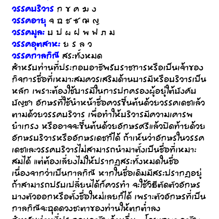
วรรคบริวาร
ก ข ค ฆ ง
วรรคอายุ
จ ฉ ช ซ ฌ ญ
วรรคมูละ
บ ป ผ ฝ พ ฟ ภ ม
วรรคอุตสาหะ
ย ร ล ว
วรรคกาลกิณี
สระทั้งหมด
สำหรับท่านที่ประกอบอาชีพรับราชการหรือเป็นเจ้าของ
กิจการชื่อที่เหมาะสมควรเสริมด้านบารมีหรือบริวารเป็น
หลัก เพราะต้องใช้บารมีในการปกครองผู้อยู่ใต้บังคับ
บัญชา อักษรที่ใช้นำหน้าชื่อควรขึ้นต้นด้วยวรรคเดชแล้ว
ตามด้วยวรรคบริวาร เพื่อทำให้บริวารมีความเคารพ
ยำเกรง หรืออาจจะขึ้นต้นด้วยอักษรศรีแล้วปิดท้ายด้วย
อักษรบริวารหรืออักษรเดชก็ได้ ถ้าเห็นว่าอักษรในวรรค
เดชและวรรคบริวารไม่สามารถนำมาตั้งเป็นชื่อที่เหมาะ
สมได้ แต่ต้องเลี่ยงไม่ให้ปรากฎสระทั้งหมดในชื่อ
เนื่องจากว่าเป็นกาลกิณี หากในชื่อเดิมมีสระปรากฎอยู่
ถ้าสามารถปรับเปลี่ยนได้ก็ควรทำ จะใช้วิธีตัดตัวอักษร
บางตัวออกหรือตั้งชื่อใหม่เลยก็ได้ เพราะตัวอักษรที่เป็น
กาลกิณีจะฉุดดวงชะตาของท่านให้ตกต่ำลง