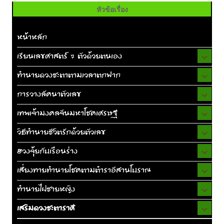
หัวข้อเรื่อง
หน้าหลัก
เรียนเลขศาสตร์ 7 ตัวด้วยตนเอง
ทำนายดวงชะตาตามเวลาตกฟาก
การวางลัคนาตัวเลข
เทพเจ้ามงคลจีนมหาโชคเศรษฐี
วิธีทำนายชีวิตรักด้วยตัวเลข
ฮวงจุ้ยกับเรือนร่าง
เสี่ยงทายทำนายโชคตามตำราอีสานโบราณ
ทำนายไฝชายหญิง
เสริมดวงชะตาราศี