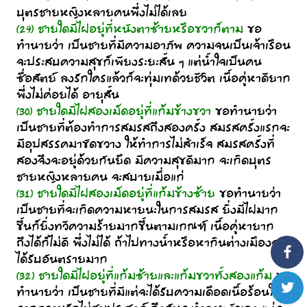
บุตรชายหญิงหลายคนพึ่งไม่ได้เลย
(29) ชายใดมีไฝอยู่ที่หนังตาซ้ายหรือขวาก็ตาม
ขอ
ทำนายว่า เป็นชายที่มีความอาภัพ ความจนเป็นเจ้าเรือน
จะประสบความสุขก็เพียงระยะสั้น ๆ แต่น้ำใจเป็นคน
ซื่อสัตย์ ลงรักใครแล้วก็จะทุ่มเทด้วยชีวิต เนื้อคู่หาดียาก
พึ่งไม่ค่อยได้ อายุสั้น
(30) ชายใดมีไฝสองเม็ดอยู่ที่แก้มข้างขวา
ขอทำนายว่า
เป็นชายที่ต้องทำการสมรสถึงสองครั้ง สมรสครั้งแรกจะ
มีอุปสรรคมาขัดขวาง ให้ทำการไม่สำเร็จ สมรสครั้งที่
สองจึงจะอยู่ด้วยกันยืด มีความสุขดีมาก จะเกิดบุตร
ชายหญิงหลายคน จะสบายเมื่อแก่
(31) ชายใดมีไฝสองเม็ดอยู่ที่แก้มข้างซ้าย
ขอทำนายว่า
เป็นชายที่จะเกิดความหายนะในการสมรส ยิ่งมีไฝมาก
ขึ้นก็ยิ่งทวีความร้ายมากขึ้นตามเกณฑ์ เนื้อคู่หายาก
ถึงได้ก็ไม่ดี พึ่งไม่ได้ ถ้าไปทางน้ำหรือหากินต่างเมืองจะ
ได้รับอันตรายมาก
(32) ชายใดมีไฝอยู่ที่แก้มซ้ายและแก้มขวาทั้งสองแก้ม
ขอ
ทำนายว่า เป็นชายที่มีแต่จะได้รับความเดือดเนื้อร้อนใจ