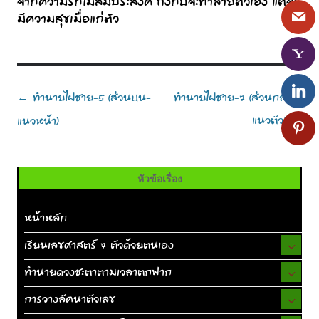
จากความรักไม่สมประสงค์ ถึงกับจะทำลายตัวเอง แต่จะ
มีความสุขเมื่อแก่ตัว
Post
ทำนายไฝชาย-5 (ส่วนบน-
ทำนายไฝชาย-7 (ส่วนกลาง-
←
navigation
แนวตัว)
แนวหน้า)
→
หัวข้อเรื่อง
หน้าหลัก
เรียนเลขศาสตร์ 7 ตัวด้วยตนเอง
ทำนายดวงชะตาตามเวลาตกฟาก
การวางลัคนาตัวเลข