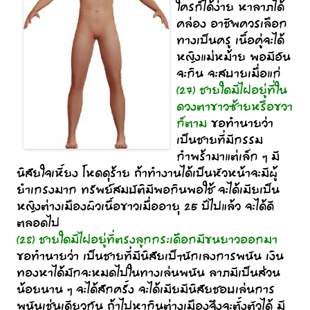
ใครก็ได้ง่าย หาลาภได้
คล่อง อาชีพควรเลือก
ทางเป็นครู เนื้อคู่จะได้
หญิงแม่หม้าย พอมีอัน
จะกิน จะสบายเมื่อแก่
(27) ชายใดมีไฝอยู่ที่ใน
ดวงตาขาวซ้ายหรือขวา
ก็ตาม
ขอทำนายว่า
เป็นชายที่มีกรรม
กำพร้ามาแต่เล็ก ๆ มี
นิสัยใจเหี้ยง โหดดุร้าย ถ้าทำงานได้เป็นหัวหน้าจะมีผู้
ยำเกรงมาก ทรัพย์สมบัติมีพอกินพอใช้ จะได้เมียเป็น
หญิงต่างเมืองผิวเนื้อขาวเมื่ออายุ 25 ปีไปแล้ว จะได้ดี
ตลอดไป
(28) ชายใดมีไฝอยู่ที่ตรงลูกกระเดือกมีขนยาวออกมา
ขอทำนายว่า เป็นชายที่มีนิสัยเป็ฯนักเลงการพนัน เงิน
ทองหาได้มักจะหมดไปในทางเล่นพนัน ลาภมีเป็นส่วน
น้อยนาน ๆ จะได้สักครั้ง จะได้เมียมีนิสัยชอบเล่นการ
พนันเช่นเดียวกัน ถ้าไปหากินต่างเมืองจึงจะตั้งตัวได้ มี