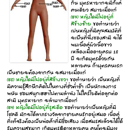
กิน บุตรหายากจะมีก็แค่
คนเดียว สบายเมื่อแก่
(57) หญิงใดมีไฝอยู่ที่
สีข้างซ้าย
ขอทำนายว่า
เปนหญิงที่มีคุณสมบัติที่
จะเป็นที่พึ่งของสามี จะได้
พบเนื้อคู่ผิวเนื้อขาว
เหลืองเมื่ออายุครบ 18
ปี จะเกิดบุตรด้วยกัน
หลายคน ถ้าบุตรคนแรก
เป็นชายจะต้องจากกัน จะสบายเมื่อแก่
(58) หญิงใดมีไฝอยู่ที่สีข้างขวา
ขอทำนายว่า เป็นหญิงที่
มีความรู้สึกนึกคิดไปในทางที่ชั่วต่ำช้า เป็นนักเลงการ
พนัน ชอบสนุกเฮฮาไปตามลำพัง ไม่ใคร่ไยดีต่อลูกต่อ
สามี บุตรหายาก จะลำบากเมื่อแก่
(59) หญิงใดมีไฝอยู่ที่รูสะดือ
ขอทำนายว่าเป็นหญิงที่มี
โชคดี มักจะได้ลาภรางวัลจากชายคนรักอยู่เสมอ เนื่อคู่
ที่แท้จริงต้องเป็นพ่อค้าที่มีชื่อเสียง เมื่อสมรสแล้วจะได้ได้
รับความสุขมาก เกิดบุตรธิดาหลายคน คนโตจะมีบุญ