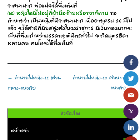
วาสนามาก พ่อแม่จะได้พึ่งเต็มที่
(60) หญิงใดมีไฝอยู่ที่ฝ่ามือซ้ายหรือขวาก็ตาม
ขอ
ทำนายว่า เป็นหญิงที่มีวาสนามาก เมื่ออายุครบ 20 ปีไป
แล้ว จะได้สามีที่มียศสูงส่งในวงราชการ มีเงินทองมากจะ
เป็นที่พึ่งแก่เหล่าบรรดาญาติมิตรทั่วไป จะเกิดบุตรธิดา
หลายคน คนโตจะได้พึ่งเต็มที่
Post
ทำนายไฝหญิง-11 (ส่วน
ทำนายไฝหญิง-13 (ส่วนกลาง-
←
navigation
แนวตัว)
กลาง-แนวตัว)
→
หัวข้อเรื่อง
หน้าหลัก