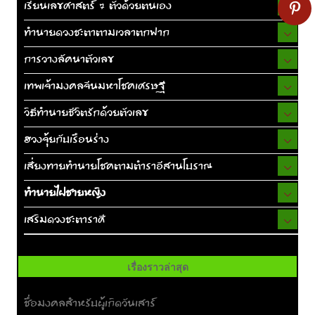
เรียนเลขศาสตร์ 7 ตัวด้วยตนเอง
ทำนายดวงชะตาตามเวลาตกฟาก
การวางลัคนาตัวเลข
เทพเจ้ามงคลจีนมหาโชคเศรษฐี
วิธีทำนายชีวิตรักด้วยตัวเลข
ฮวงจุ้ยกับเรือนร่าง
เสี่ยงทายทำนายโชคตามตำราอีสานโบราณ
ทำนายไฝชายหญิง
เสริมดวงชะตาราศี
เรื่องราวล่าสุด
ชื่อมงคลสำหรับผู้เกิดวันเสาร์