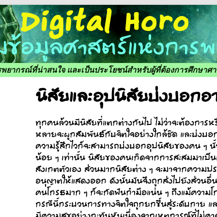
ารพยากรณ์ที่น่าสนใจ และเป็นประโยชน์สำหรับผู้ที่ต้องการศึกษา
นิสัยและอุปนิสัยบ่งบอกอ
ทุกคนล้วนมีนิสัยที่แตกต่างกันไป ไม่ว่าจะต้องการหร
หลายจะผูกสัมพันธ์กับจิตใจอย่างใกล้ชิด และบ่งบอกถ
ความรู้สึกไวก็จะสามารถบ่งบอกอุปนิสัยของคน ๆ นั้น
น้อย ๆ เท่านั้น นิสัยของคนเกิดจากการสะสมมาเป็นเ
สังเกตตัวเอง ส่วนมากนิสัยต่าง ๆ จะมาจากความปราร
อนุญาตให้แสดงออก ดังนั้นมันจึงถูกส่งไปยังส่วนอื
คนโกรธมาก ๆ ก็จะกัดฟันกำมือแน่น ๆ ถึงแม้ความโ
กรณีนี้กระบวนการทางจิตใจถูกยกขึ้นสู่ระดับกาย และอ
มีความสุขอย่างกะทันหันเนื่องจากเหตุการณ์ที่ไม่ค