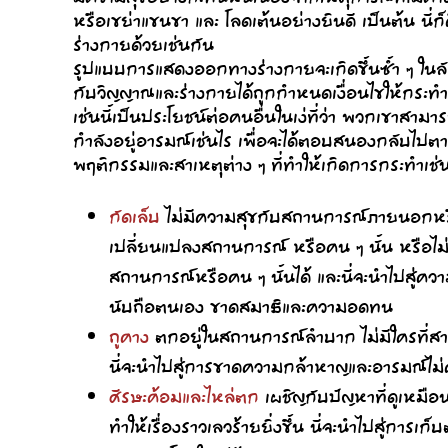
หรือเขย่าแขนขา และ โลดเต้นอย่างยินดี เป็นต้น นี
ร่างกายด้วยเช่นกัน
รูปแบบการแสดงออกทางร่างกายจะเกิดขึ้นซ้ำ ๆ ในล
กับวิญญาณและร่างกายได้ถูกกำหนดเงื่อนไขให้กระทำ
เช่นนี้เป็นประโยชน์ต่อคนอื่นในเง่ที่ว่า พวกเขาสามา
กำลังอยู่อารมณ์เช่นไร เพื่อจะได้ตอบสนองกลับไปตา
พฤติกรรมและสาเหตุต่าง ๆ ที่ทำให้เกิดการกระทำเช่น
กัดเล็บ
ไม่มีความสุขกับสถานการณ์ภายนอกหรือ
เปลี่ยนแปลงสถานการณ์ หรือคน ๆ นั้น หรือไม่เ
สถานการณ์หรือคน ๆ นั้นได้ และนี่จะนำไปสู่คว
นับถือตนเอง ขาดสมาธิและความอดทน
ถูคาง
ตกอยู่ในสถานการณ์ลำบาก ไม่มีใครที่สา
นี่จะนำไปสู่การขาดความกล้าหาญและอารมณ์ไม่ค
ศีรษะค้อมและไหล่ตก
เผชิญกับปัญหาที่ดูเหมือนไม
ทำให้เรื่องราวเลวร้ายยิ่งขึ้น นี่จะนำไปสู่การ