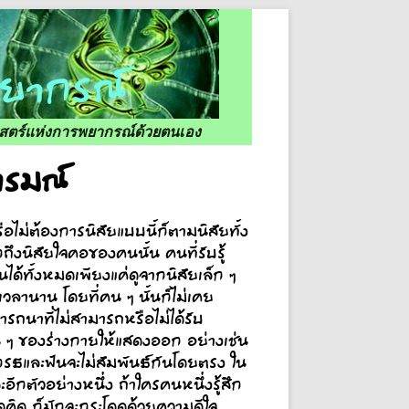
ศาสตร์แห่งการพยากรณ์ด้วยตนเอง
ารมณ์
ือไม่ต้องการนิสัยแบบนี้ก็ตามนิสัยทั้ง
ึงนิสัยใจคอของคนนั้น คนที่รับรู้
ได้ทั้งหมดเพียงแค่ดูจากนิสัยเล็ก ๆ
วลานาน โดยที่คน ๆ นั้นก็ไม่เคย
ถนาที่ไม่สามารถหรือไม่ได้รับ
่น ๆ ของร่างกายให้แสดงออก อย่างเช่น
กรธและฟันจะไม่สัมพันธ์กันโดยตรง ใน
ีกตัวอย่างหนึ่ง ถ้าใครคนหนึ่งรู้สึก
าดคิด ก็มักจะกระโดดด้วยความดีใจ