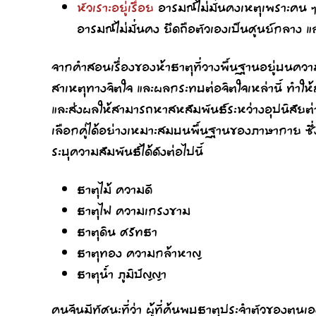
หัวเราะอยู่เรื่อย
อารมณ์ไม่มั่นคงเหตุเพราะคน ๆ
อารมณ์ไม่มั่นคง ยึดถือตัวเองเป็นศูนย์กลาง แ
จากคำสอนเรื่องของห้าธาตุที่วางพื้นฐานอยู่บนควา
สาเหตุทางจิตใจ และผลกระทบต่อจิตใจเหล่านี้ ทำให
และส่งผลให้สามารถหาสหสัมพันธ์ระหว่างอุปนิสัยต่า
เลือกคู่ได้อย่างเหมาะสมบนพื้นฐานของภาษากาย ซึ่ง
ระบุความสัมพันธ์ได้ดังต่อไปนี้
ธาตุไม้ ความดี
ธาตุไฟ ความเกรงขาม
ธาตุดิน ศรัทธา
ธาตุทอง ความกล้าหาญ
ธาตุน้ำ ภูมิปัญญา
คนจีนมีทัศนะที่ว่า ผู้ที่ค้นพบธาตุประจำตัวของตนเอ