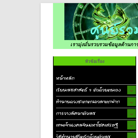
เรามุ่งมั่นรวบรวมข้อมูลด้านก
หัวข้อเรื่อง
หน้าหลัก
เรียนเลขศาสตร์ 7 ตัวด้วยตนเอง
ทำนายดวงชะตาตามเวลาตกฟาก
การวางลัคนาตัวเลข
เทพเจ้ามงคลจีนมหาโชคเศรษฐี
วิธีทำนายชีวิตรักด้วยตัวเลข