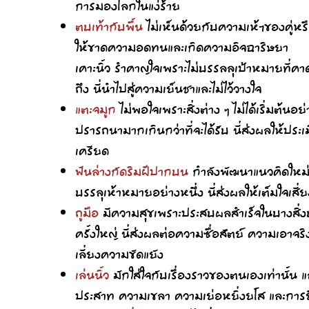
การมองโลกในแง่ร้าย
ตบเท้ากับพื้น
ไม่เห็นด้วยกับความเห้ฯของคู่หรื
ให้ขาดความอดทนและเกิดความอิจฉาริษยา
เคาะนิ้ว รำคาญใจเพราะไม่บรรลลุเป้าหมายที่คาด
ถึง นี่นำไปสู่ความเย็นชาและไม่ไว้วางใจ
แตะจมูก
ไม่พอใจเพราะสิ่งต่าง ๆ ไม่ได้เริ่มต้นอย
ปรารถนามากเกินกว่าที่จะได้รับ นี่ส่งผลให้ประ
เครียด
ฟันล่างกัดริมฝีปากบน
กำลังพัฒนาแนวคิดใหม่ 
บรรลุเห้าหมายอย่างหนึ่ง นี่ส่งผลให้เต็มใจเสี่ย
ถูมือ
มีความสุขเพราะประสบผลสำเร็จในบางสิ่ง
ครั้งใหญ่ นี่ส่งผลต่อความซื่อสัตย์ ความเอาจร
เลี่ยงความขัดแยัง
เล่นนิ้ว
มักใส่ใจกับเรื่องราวของตนเองเท่านั้น และไ
ประสาท ความเขลา ความเย่อหยิ่งยโส และการย