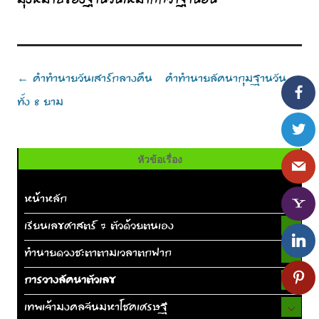
มุ่งหมายของฐานวันให้มากกว่าฐานอื่น
Post
คำทำนายวันเสาร์กลางคืน
คำทำนายลัคนากุมฐานวัน
←
→
navigation
ทั้ง 8 ยาม
หัวข้อเรื่อง
หน้าหลัก
เรียนเลขศาสตร์ 7 ตัวด้วยตนเอง
ทำนายดวงชะตาตามเวลาตกฟาก
การวางลัคนาตัวเลข
เทพเจ้ามงคลจีนมหาโชคเศรษฐี