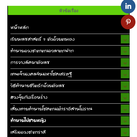
หัวข้อเรื่อง
หน้าหลัก
เรียนเลขศาสตร์ 7 ตัวด้วยตนเอง
ทำนายดวงชะตาตามเวลาตกฟาก
การวางลัคนาตัวเลข
เทพเจ้ามงคลจีนมหาโชคเศรษฐี
วิธีทำนายชีวิตรักด้วยตัวเลข
ฮวงจุ้ยกับเรือนร่าง
เสี่ยงทายทำนายโชคตามตำราอีสานโบราณ
ทำนายไฝชายหญิง
เสริมดวงชะตาราศี