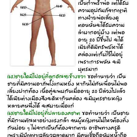
เป็นกำพร้าพ่อ แต่ได้รับ
ความอุปถัมภ์จากญาติ
ทางฝ่ายพ่อเลี้ยงดู
ตอนนั้นจะได้รับความ
ลำบากอยู่บ้าง แต่พอ
อายุ 20 ปีขึ้นไป จะได้
เมียที่ดีมีทรัพย์หาได้
คล่องแต่เก็บไว้ไม่อยู่
เพราะการพนัน จะมี
บุตรมาก
(62)ชายใดมีไฝอยู่ที่ลูกอัณฑะข้างขวา
ขอทำนายว่า เป็น
ชายที่มีความอาภัพโง่แกมหยิ่ง หากินไม่ทันเพื่อนไม่พอ
เลี้ยงปากท้อง เนื้อคู่จะพบกันเมื่ออายุ 20 ปีล่วงไปแล้ว
ได้เมียต่างเมืองจึงจะดีหากินคล่อง จะมีบุตรชายหญิง
หลายคนพึ่งได้ จะสบายเมื่อแก่
(63)ชายใดมีไฝอยู่ที่ปลายองคชาต
ขอทำนายว่า เป็นชาย
ที่มีกามตัณหาอย่างแรงกล้า จนผู้หญิงทนไม่ไหวต้องทิ้ง
กันบ่อย ๆ ไม่จากเป็นก็ต้องจากตาย อาชีพทางครูดี
เพราะมีปัญญาเฉลียวฉลาดมาก มีคนเชื่อถือนับหน้าถือ