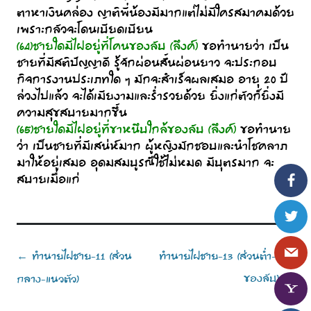
ตาหาเงินคล่อง ญาติพี่น้องมีมากแต่ไม่มีใครสมาคมด้วย
เพราะกลัวจะโดนเบียดเบียน
(64)ชายใดมีไฝอยู่ที่โคนของลับ (ลึงค์)
ขอทำนายว่า เป็น
ชายที่มีสติปัญญาดี รู้จักผ่อนสั้นผ่อนยาว จะประกอบ
กิจการงานประเภทใด ๆ มักจะสำเร็จผลเสมอ อายุ 20 ปี
ล่วงไปแล้ว จะได้เมียงามและร่ำรวยด้วย ยิ่งแก่ตัวก็ยิ่งมี
ความสุขสบายมากขึ้น
(65)ชายใดมีไฝอยู่ที่ขาหนึบใกล้ของลับ (ลึงค์)
ขอทำนาย
ว่า เป็นชายที่มีเสน่ห์มาก ผู้หญิงมักชอบและนำโชคลาภ
มาให้อยู่เสมอ อุดมสมบูรณืใช้ไม่หมด มีบุตรมาก จะ
สบายเมื่อแก่
Post
ทำนายไฝชาย-11 (ส่วน
ทำนายไฝชาย-13 (ส่วนต่ำ-แนว
←
navigation
ของลับ)
กลาง-แนวตัว)
→