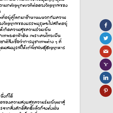
งถึงความกตัญญูกตเวทีต่อดวงวิญญาณของ
น
นเทพที่อยู่คู่โลกมาช้านานผนวกกับความ
์และดวงวิญญาณของบรรพบุรุษจะไปสถิตอยู่
ให้เกิดความสุขความร่วมเย็น
ชาเทพยดาฟ้าดิน เพราะคนไทยเป็น
จึงเชื่อว่าการบูชาเทพต่าง ๆ ที่
ดมสมบูรณ์ให้แก่พืชพันธุ์ธัญญาหาร
่งก็ได้
ิเพื่อของความสงบสุขความร่มเย็นมาสู่
ากสิ่งศักดิ์สิทธิ์แล้วก็จงตั้งมั่น