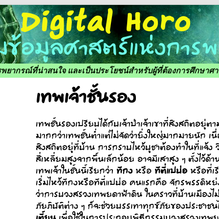
ารพยากรณ์ที่น่าสนใจ และเป็นประโยชน์สำหรับผู้ที่ต้องการศึกษา
เทพเจ้าชั้นรอง
เทพชั้นรองเปรียบได้กับเจ้าป่าเจ้าเขาที่สิงสถิตอยู่ตามที
มากกว่าเทพชั้นต่ำแต่ไม่จัดว่ายิ่งใหญ่มากมายนัก เนื่อ
สิงสถิตอยู่ที่บ้าน การกราบไหว้บูชาต้องทำในที่แจ้ง
สี่เหลี่ยมสูงจากพื้นเล็กน้อย อาจมีเสาสูง ๆ ตั้งไว
ทีกง
ทีตี่แปบ่อ
เทพเจ้าในชั้นนี้เรียกว่า
หรือ
หรือที่เ
เริ่มไหว้ทีกงหรือทีตี่แปบ่อ คนแรกคือ จักรพรรดิหย
ว่าการบวงสรวงเทพยดาฟ้าดิน ในคราวที่บ้านเมืองไ
ภัยภิบัติต่าง ๆ ก็จะช่วยบรรเทาทุกข์ภัยของประชาชน
เตี้ยน
เพื่อใช้ในการประกอบพิธีกรรมบวงสรวงเทพยดาฟ