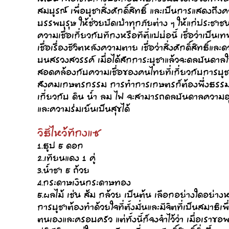
สมบูรณ์ เพื่อบูชาสิ่งศักดิ์สิทธิ์ และเป็นการแสด
บรรพบุรุษ ให้ช่วยปัดเป่าทุกภัยต่าง ๆ ให้แก่ประชาช
ความเชื่อเกี่ยวกับทีกงหรือทีตี่แปบ่อนี้ เชื่อว่าเป็
เชื่อเรื่องชีวิตหลังความตาย เชื่อว่าสิ่งศักดิ์สิทธิ
บนสรวงสวรรค์ เมื่อได้สักการะบูชาแล้วจะดลบันดาล
สอดคล้องกับความเชื่อของคนไทยที่เกี่ยวกับการบู
สังคมเกษตรกรรม การทำการเกษตรก็ต้องพึ่งธรรมชาติ
เกี่ยวกับ ดิน น้ำ ลม ไฟ จะสามารถดลบันดาลความอุ
และความร่มเย็นเป็นสุขได้
วิธีไหว้ทีกงแซ
1.ธูป 5 ดอก
2.เทียนแดง 1 คู่
3.น้ำชา 5 ถ้วย
4.กระดาษเงินกระดาษทอง
5.ผลไม้ เช่น ส้ม กล้วย เป็นต้น เลือกอย่างใดอย่างหนึ
การบูชาต้องทำด้วยใจที่ตั้งมั่นและมีจิตที่เป็นสมาธ
ตนเองและครอบครัว แต่ทั้งนี้ก็จงจำไว้ว่า เมื่อเราขอพรจ