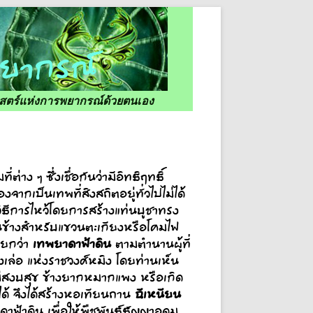
ศาสตร์แห่งการพยากรณ์ด้วยตนเอง
่ต่าง ๆ ซึ่งเชื่อกันว่ามีอิทธิฤทธิ์
งจากเป็นเทพที่สิงสถิตอยู่ทั่วไปไม่ได้
 วิธีการไหว้โดยการสร้างแท่นบูชาทรง
้ด้านข้างสำหรับแขวนตะเกียงหรือโคมไฟ
เทพยาดาฟ้าดิน
รียกว่า
ตามตำนานผู้ที่
่งเล่อ แห่งราชวงศ์หมิง โดยท่านเห็น
ม่สงบสุข ข้างยากหมากแพง หรือเกิด
ฉีเหนียน
ได้ จึงได้สร้างหอเทียนถาน
้าดิน เพื่อให้พืชพันธุ์ธัญญาอุดม