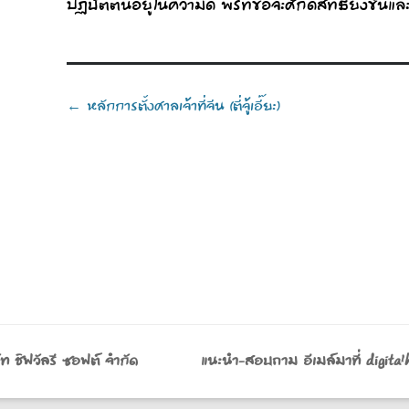
ปฏิบัติตนอยู่ในความดี พรที่ขอจะศักดิ์สิทธิ์ยิ่งขึ้น
Post
หลักการตั้งศาลเจ้าที่จีน (ตี่จู้เอี๊ยะ)
←
navigation
ริษัท ชิฟวัลรี ซอฟต์ จำกัด แนะนำ-สอบถาม อีเมล์มาที่ digital