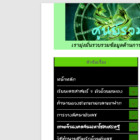
เรามุ่งมั่นรวบรวมข้อมูลด้านก
หัวข้อเรื่อง
หน้าหลัก
เรียนเลขศาสตร์ 7 ตัวด้วยตนเอง
ทำนายดวงชะตาตามเวลาตกฟาก
การวางลัคนาตัวเลข
เทพเจ้ามงคลจีนมหาโชคเศรษฐี
วิธีทำนายชีวิตรักด้วยตัวเลข