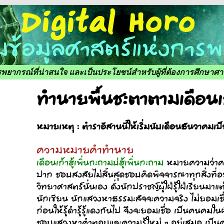
ารพยากรณ์ที่น่าสนใจ และเป็นประโยชน์สำหรับผู้ที่ต้องการศึกษา
ทำนายพื้นชะตาตามเดือนเก
หมายเหตุ : ตำราอีสานนี้ให้เริ่มนับเดือนธันวาคมเป็
ความหมายคำทำนาย
เดือนเก้าฮู้เพิ่นกะถามบ่ฮู้เพิ่นกะถาม
หมายความว่าคนที่
ปาก ชอบสงสัยไม่สิ้นสุดชอบคิดพิจจารณาทุกสิ่งที่อยู
วิทยาศาสตร์นั่นเอง ดั่งนักปราชญ์ผู้ใฝ่รู้ใฝ่เรียนมาแ
นักเขียน นักแสวงหาธรรมะสัจจะความจริง ไม่ยอมเชื่ออ
ก่อนให้รู้ดำรู้รู้แดงกันไป จึงจะยอมเชื่อ เป็นคนคมในฝั
ชอบแสวงหาคำตอบและความรู้ใหม่ ๆ อยู่เสมอ เป็นค