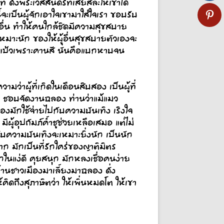
ี ดั่งพระเวสสันดรที่เสียสละให้เขาได้
จะเป็นผู้จักเอาใจเขามาใส่ใจเรา ขอบรับ
ื่น ทำให้คนใกล้ชิดมีความสุขสบาย
มาะนัก ของให้ผู้อื่นสุขสบายตัวเองจะ
่าแป้วเพราะคานสี นั่นคือแบกหาบจน
มว่าผู้ที่เกิดในเดือนสิบสอง เป็นผู้ที่
ว ชอบจัดงานฉลอง ท่านว่าแม้แมว
งมักใช้จ่ายไปกับความบันเทิง เริงใจ
ผู้อุปถัมภ์ค้ำชูช่วยเหลือเสมอ แต่ไม่
ับความบันเทิงจะเหมาะยิ่งนัก เป็นนัก
 มักเป็นที่รักใคร่ของญาติมิตร
ลกในแง่ดี คุยสนุก มักหลงเชื่อคนง่าย
บ้านชาวเมืองมาเลี้ยงมาฉลอง ดั่ง
คิดถึงสุภาษิตว่า ให้เพิ่นหมดโต ให้เขา