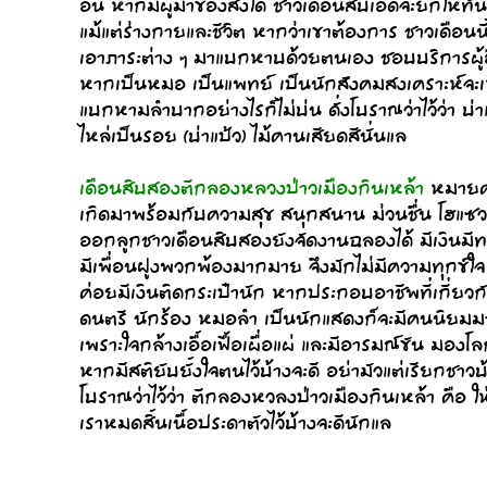
อื่น หากมีผู้มาของสิ่งใด ชาวเดือนสิบเอ็ดจะยกให้ทันท
แม้แต่ร่างกายและชีวิต หากว่าเขาต้องการ ชาวเดือนนี้
เอาภาระต่าง ๆ มาแบกหาบด้วยตนเอง ชอบบริการผู้อ
หากเป็นหมอ เป็นแพทย์ เป็นนักสังคมสงเคราะห์จะเห
แบกหามลำบากอย่างไรก็ไม่บ่น ดั่งโบราณว่าไว้ว่า บ
ไหล่เป็นรอย (บ่าแป้ว) ไม้คานเสียดสีนั่นแล
เดือนสิบสองตีกลองหลวงป่าวเมืองกินเหล้า
หมายควา
เกิดมาพร้อมกับความสุข สนุกสนาน ม่วนชื่น โฮแซ
ออกลูกชาวเดือนสิบสองยังจัดงานฉลองได้ มีเงินมีทอ
มีเพื่อนฝูงพวกพ้องมากมาย จึงมักไม่มีความทุกข์ใจ มี
ค่อยมีเงินติดกระเป๋านัก หากประกอบอาชีพที่เกี่ยวก
ดนตรี นักร้อง หมอลำ เป็นนักแสดงก็จะมีคนนิยมมาก
เพราะใจกล้างเอื้อเฟื้อเผื่อแผ่ และมีอารมณ์ขัน มองโ
หากมีสติยับยั้งใจตนไว้บ้างจะดี อย่ามัวแต่เรียกชาว
โบราณว่าไว้ว่า ตีกลองหวลงป่าวเมืองกินเหล้า คือ ให้
เราหมดสิ้นเนื้อประดาตัวไว้บ้างจะดีนักแล