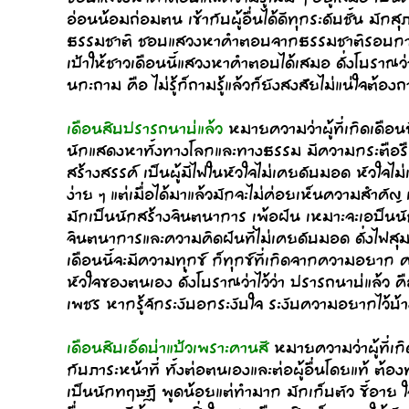
อ่อนน้อมถ่อมตน เข้ากับผู้อื่นได้ดีทุกระดับชั้น ม
ธรรมชาติ ชอบแสวงหาคำตอบจากธรรมชาติรอบกายเ
เป้าให้ชาวเดือนนี้แสวงหาคำตอบได้เสมอ ดั่งโบราณว่าไว้
นกะถาม คือ ไม่รู้ก็ถามรู้แล้วก็ยังสงสัยไม่แน่ใจต้
เดือนสิบปรารถนาบ่แล้ว
หมายความว่าผู้ที่เกิดเดือนนี
นักแสดงหาทั้งทางโลกและทางธรรม มีความกระตือรือร
สร้างสรรค์ เป็นผู้มีไฟในหัวใจไม่เคยดับมอด หัวใจไ
ง่าย ๆ แต่เมื่อได้มาแล้วมักจะไม่ค่อยเห็นความสำคัญ เ
มักเป็นนักสร้างจินตนาการ เพ้อฝัน เหมาะจะเอป็นนัก
จินตนาการและความคิดฝันที่ไม่เคยดับมอด ดั่งไฟสุมขอ
เดือนนี้จะมีความทุกข์ ก็ทุกข์ที่เกิดจากความอยาก
หัวใจของตนเอง ดั่งโบราณว่าไว้ว่า ปรารถนาบ่แล้ว 
เพชร หากรู้จักระงับอกระงับใจ ระงับความอยากไว้บ้
เดือนสิบเอ็ดบ่าแป้วเพราะคานสี
หมายความว่าผู้ที่เกิ
กับภาระหน้าที่ ทั้งต่อตนเองและต่อผู้อื่นโดยแท้ ต
เป็นนักทฤษฏี พูดน้อยแต่ทำมาก มักเก็บตัว ขี้อาย ใ