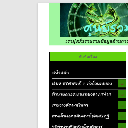
เรามุ่งมั่นรวบรวมข้อมูลด้านก
หัวข้อเรื่อง
หน้าหลัก
เรียนเลขศาสตร์ 7 ตัวด้วยตนเอง
ทำนายดวงชะตาตามเวลาตกฟาก
การวางลัคนาตัวเลข
เทพเจ้ามงคลจีนมหาโชคเศรษฐี
วิธีทำนายชีวิตรักด้วยตัวเลข