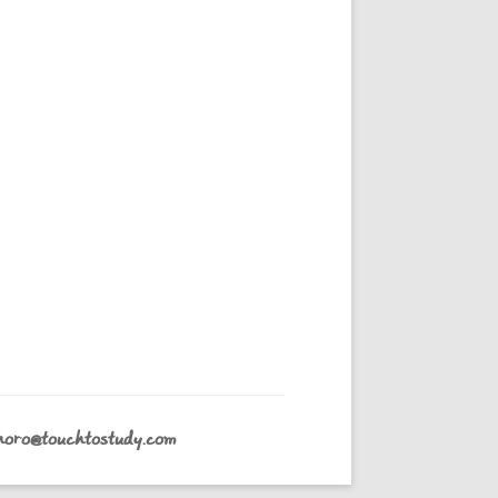
horo@touchtostudy.com