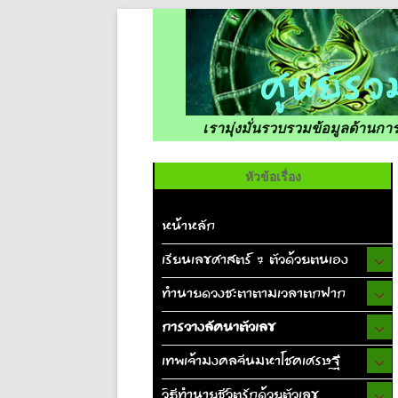
เรามุ่งมั่นรวบรวมข้อมูลด้านก
หัวข้อเรื่อง
หน้าหลัก
เรียนเลขศาสตร์ 7 ตัวด้วยตนเอง
ทำนายดวงชะตาตามเวลาตกฟาก
การวางลัคนาตัวเลข
เทพเจ้ามงคลจีนมหาโชคเศรษฐี
วิธีทำนายชีวิตรักด้วยตัวเลข