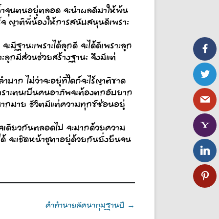
ค้ำจุนตนอยู่ตลอด จะนำผลดีมาให้พ้น
จ ญาติพี่น้องให้การสนับสนุนดีเพราะ
ีฐานะเพราะได้ลูกดี จะได้ดีเพราะลูก
ลูกมีส่วนช่วยสร้างฐานะ จึงมีแต่
บาก ไม่ว่าจะอยู่ที่ใดก็จะไร้ญาติขาด
จ เพราะตนเป็นคนอาภัพจะต้องตกอับยาก
มากมาย ชีวิตมีแต่ความทุกข์ซ่อนอยู่
ึ่งใจเดียวกันตลอดไป จะมากด้วยความ
้ จะเชิดหน้าชูตาอยู่ด้วยกันยั่งยืนจน
คำทำนายลัคนากุมฐานปี
→