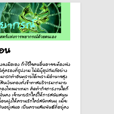
ศาสตร์แห่งการพยากรณ์ด้วยตนเอง
ือน
ลงมือเอง ถ้าไว้ใจคนอื่นอาจจะต้องพัง
่ครองที่รูปงาม ไม่มีผู้อุปถัมภ์อย่าง
ม่สามารถทำอันตรายได้เพราะมีอำนาจสูง
ัพย์สินเงินทองทั้งข้าทาสบริวารมากมาย
ินทองไหลมาเทมา คิดทำกิจการงานใดก็
มั่นคง เจ้านายรักใคร่ให้การสนับสนุน
ื่อนฝูงให้ความรักใคร่สนิทสนม แม้จะ
ันอยู่เสมอ เป็นความสัมพันธ์ที่อยู่คง