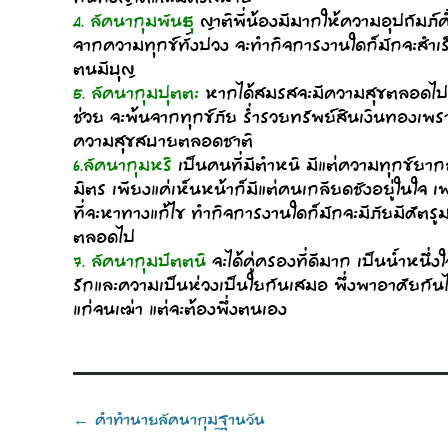
4. ลัคนากุมพันธุ
ญาติพี่น้องมีมากให้ความอุปถัมภ์
จากความทุกข์ทั้งปวง จะทำกิจการงานใดก็มักจะสำเร็
ตนมีบุญ
5. ลัคนากุมปุตตะ
หากได้สมรสจะมีความสุขตลอดไป จะม
ช่วย จะพ้นจากทุกข์ภัย ร่ำรวยทรัพย์สินเงินทองเพราะ
ความสุขสบายตลอดชาติ
6.ลัคนากุมหริ
เป็นคนที่มีตำหนิ มีแต่ความทุกข์ยากลำ
มิตร เพียงแค่เห็นหน้าก็มีแต่คนเกลียดชังอยู่ในใ
ที่จะหาทางแก้ไข ทำกิจการงานใดก็มักจะมีภัยมีศัตรู
ตลอดไป
7. ลัคนากุมปัตตนิ
จะได้คู่ครองที่ดีมาก เป็นน้ำหน
รักและความเป็นห่วงเป็นใยกันเสมอ พึ่งพาอาศัยกันได
แก่จนเฒ่า แต่จะต้องพึ่งตนเอง
Post
คำทำนายลัคนากุมฐานวัน
←
navigation