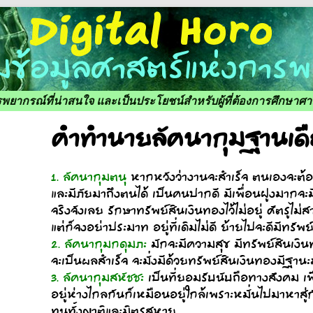
ารพยากรณ์ที่น่าสนใจ และเป็นประโยชน์สำหรับผู้ที่ต้องการศึกษา
คำทำนายลัคนากุมฐานเด
1. ลัคนากุมตนุ
หากหวังว่างานจะสำเร็จ ตนเองจะต้อง
และมีภัยมาถึงตนได้ เป็นคนปากดี มีเพื่อนฝูงมากจะมีคู
จริงจังเลย รักษาทรัพย์สินเงินทองไว้ไม่อยู่ ศัตรูไ
แต่ก็จงอย่าประมาท อยู่ที่เดิมไม่ดี ย้ายไปจะดีมีทร
2. ลัคนากุมกดุมภะ
มักจะมีความสุข มีทรัพย์สินเง
จะเป็นผลสำเร็จ จะมั่งมีด้วยทรัพย์สินเงินทองมีฐานะ
3. ลัคนากุมสหัชชะ
เป็นที่ยอมรับนับถือทางสังคม เพ
อยู่ห่างไกลกันก็เหมือนอยู่ใกล้เพราะหมั่นไปมาหาสู่ก
ทนทั้งญาติและมิตรสหาย