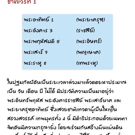
ชาติเวรที่ 1
ในปฐมกัลป์อันเป็นระยะเวลาล่วงมาแล้วดดยหาประมาณ
เป็น วัน เดือน ปี ไม่ได้ มีประวัติความเป็นมาอยู่ว่า
พระอินทร์พฤหัส พระอังคารราชสีย์ พระเสาร์นาค และ
พระยาครุฑอาทิตย์ ซึ่งเสวยชาติเทวดาผู้เป็นใหญ่ใน
สรวงสวรรค์ เทพบุตรทั้ง 4 นี้ มีดำริประกอบด้วยเมตตา
จิตอันมีความกรุณายิ่ง โดยจะร่วมกันสร้างผืนแผ่นดิน