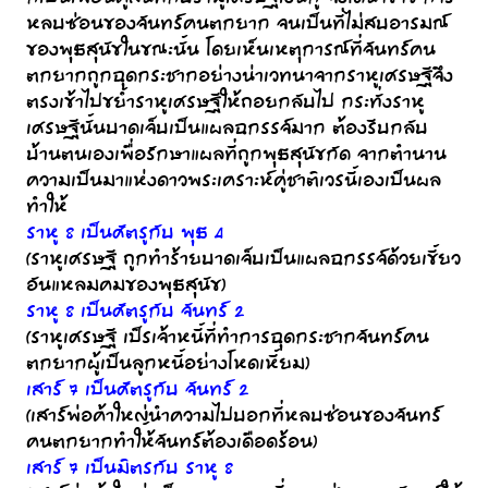
หลบซ่อนของจันทร์คนตกยาก จนเป็นที่ไม่สบอารมณ์
ของพุธสุนัขในขณะนั้น โดยเห็นเหตุการณ์ที่จันทร์คน
ตกยากถูกฉุดกระชากอย่างน่าเวทนาจากราหูเศรษฐีจึง
ตรงเข้าไปขย้ำราหูเศรษฐีให้ถอยกลับไป กระทั่งราหู
เศรษฐีนั้นบาดเจ็บเป็นแผลฉกรรจ์มาก ต้องรีบกลับ
บ้านตนเองเพื่อรักษาแผลที่ถูกพุธสุนัขกัด จากตำนาน
ความเป็นมาแห่งดาวพระเคราะห์คู่ชาติเวรนี้เองเป็นผล
ทำให้
ราหู 8 เป็นศัตรูกับ พุธ 4
(ราหูเศรษฐี ถูกทำร้ายบาดเจ็บเป็นแผลฉกรรจ์ด้วยเขี้ยว
อันแหลมคมของพุธสุนัข)
ราหู 8 เป็นศัตรูกับ จันทร์ 2
(ราหูเศรษฐี เป็รเจ้าหนี้ที่ทำการฉุดกระชากจันทร์คน
ตกยากผู้เป็นลูกหนี้อย่างโหดเหี้ยม)
เสาร์ 7 เป็นศัตรูกับ จันทร์ 2
(เสาร์พ่อค้าใหญ่นำความไปบอกที่หลบซ่อนของจันทร์
คนตกยากทำให้จันทร์ต้องเดือดร้อน)
เสาร์ 7 เป็นมิตรกับ ราหู 8