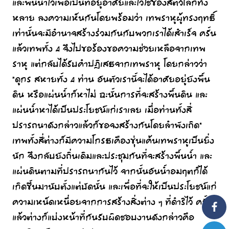
และพื้นน้ำไว้เพื่อเป็นที่อยู่อาศัยและไว้ใช้ของสัตว์โลกทั้ง
หลาย ลงความเห็นกันโดยพร้อมว่า เทพราหูผู้ทรงฤทธิ์
เท่านั้นจะมีอำนาจสร้างร่วมกันกับพวกเราได้เสำเร็จ ครั้น
แล้วเทพทั้ง 4 จึงไปขอร้องขอความช่วยเหลือจากเทพ
ราหู แต่กลับได้รับคำปฎิเสธจากเทพราหู โดยกล่าวว่า
“ดูกร สหายทั้ง 4 ท่าน อันตัวเรานี้จะได้อาศัยอยู่ยังพื้น
ดิน หรือแผ่นน้ำก็หาไม่ ฉะนั้นการที่จะสร้างพื้นดิน และ
แผ่นน้ำหาได้เป็นประโยชน์แก่เราเลย เมื่อท่านทั้งสี่
ปรารถนาดังกล่าวแล้วก็ขอจงสร้างกันโดยลำพังเถิด”
เทพทั้งสี่ต่างก็มีความโกรธเคืองขุ่นแค้นเทพราหูเป็นยิ่ง
นัก จึงกลับยังถิ่นเดิมและประชุมกันที่จะสร้างพื้นน้ำ และ
แผ่นดินตามที่ปรารถนากันไว้ จากนั้นอันน้ำอมฤตก็ได้
เกิดขึ้นมานับตั้งแต่บัดนั้น และเพื่อที่จะให้เป็นประโยชน์แก่
ความเหน็ดเหนื่อยจากการสร้างสิ่งต่าง ๆ ที่ดำริไว้ ครั้น
แล้วต่างก็แบ่งหน้าที่กันรับผิดชอบงานดังกล่าวคือ