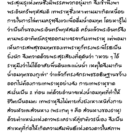
พระสุเมรุแห่งตนซึ่งมีพรรคพวกอยู่มาก จึงเข้าพึ่งพา
พระอินทร์พฤหัสบดี เทพราหูซึ่งเหาะตามมาเกิดเหนื่อย
กายในการไล่ตามครุฑจึงแวะเพื่อดื่มน้ำอมฤต โดยหารู้ไม่
ว่าเป็นถิ่นของพระอินทร์พฤหัสบดี ครั้นแล้วพระอินทร์จึง
ตามพระอาทิตย์ครุฑออกมาเจรจากับเทพราหู แต่พอมา
เห็นการเสพสุขอมฤตของเทพราหูก็ทรงพระพิโรธเป็น
ยิ่งนัก จึงตวาดด้วยพระสุรเสียงที่ดุดันว่า “เหวย ๆ ไอ้
ราหูมึงว่าไม่ได้อาศัยพื้นดินและแผ่นน้ำ เหตุใดจึงมากิน
น้ำอมฤตของกูเล่า” ว่าแล้วก็ทรงจักรเพชรอธิษฐานขว้าง
ออกไปต้องกายเทพราหูอย่างจัง กายเทพราหูขาด
สะบั้นเป็น 2 ท่อน แต่ด้วยอำนาจแห่งน้ำอมฤตที่ทำให้
ชีวิตเป็นอมตะ เทพราหูจึงไม่ตายทั้งยังเหาะหนีทั้งกาย
ส่วนหัวและส่วนหาง (พระเกตุ 9 คือ ส่วนหางของราหู)
ด้วยตำแหน่งแห่งดาวพระเคราะห์คู่ชาติเวรนี้เอง จึงเป็น
สาเหตุที่ก่อให้เกิดความสัมพันธ์แห่งดวงดาวในสภาพ