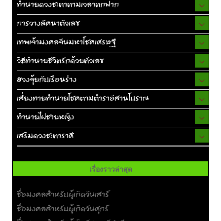
ทำนายดวงชะตาตามเวลาตกฟาก
การวางลัคนาตัวเลข
เทพเจ้ามงคลจีนมหาโชคเศรษฐี
วิธีทำนายชีวิตรักด้วยตัวเลข
ฮวงจุ้ยกับเรือนร่าง
เสี่ยงทายทำนายโชคตามตำราอีสานโบราณ
ทำนายไฝชายหญิง
เสริมดวงชะตาราศี
เรื่องราวล่าสุด
ชื่อมงคลสำหรับผู้เกิดวันเสาร์
ชื่อมงคลสำหรับผู้เกิดวันศุกร์