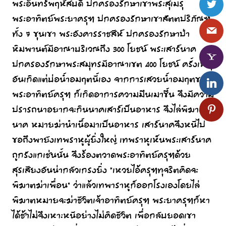
พระอินทร์พฤหัสบดี ปกครองรักษาเขาพระสุเมรุ
พระอาทิตย์พระยาครุฑ ปกครองรักษาเขาสัตตปริภัณฑ์
ทั้ง 7 ขุนเขา พระอังคารราชสีห์ ปกครองรักษาป่า
หิมพานต์มีอาณาบริเวณถึง 300 โยชน์ พระเสาร์นาค
ปกครองรักษาพระสมุทรมีอาณาเขต 400 โยชน์ ครั้งเหตุ
อันเกิดแต่บ่อน้ำอมฤตนี้เอง จากการเสวยน้ำอมฤตของ
พระอาทิตย์ครุฑ ก็เกิดอาการความมึนเมาขึ้น จึงมีความ
ปรารถนาอยากจะกินนาคเสาร์เป็นอาหาร จึงไล่พิฆาต
นาค หมายฆ่านำเนื้อมาเป็นอาหาร เสาร์นาคจึงหนีไป
ขอถึงพายังเทพราหูผู้ยิ่งใหญ่ เทพราหูเห็นพระเสาร์นาค
ถูกรังแกเช่นนั้น จึงร้องตวาดพระอาทิตย์ครุฑด้วย
สุรเสียงอันน่ากลัวเกรงยิ่ง “เหวยไอ้ครุฑทุจริตคิดจะ
พิฆาตฆ่าเพื่อน” ว่าแล้วเทพาราหูก็ออกโรงเองโดยไล่
พิฆาตหมายจะฆ่าชีวิตเจ้าอาทิตย์ครุฑ พระยาครุฑก็หา
ได้ช้าไม่จึงเหาะหนีอย่างไม่คิดชีวิต เพื่อกลับยอดเขา