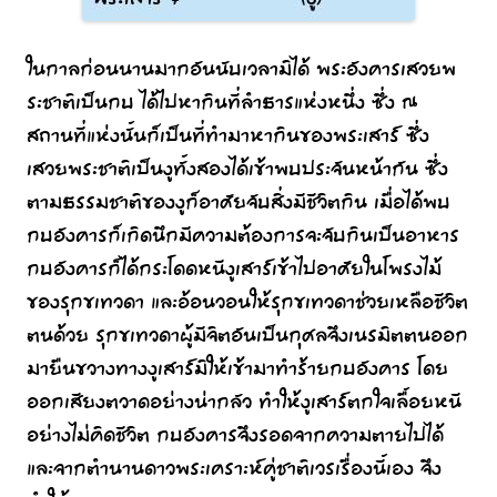
ในกาลก่อนนานมากอันนับเวลามิได้ พระอังคารเสวยพ
ระชาติเป็นกบ ได้ไปหากินที่ลำธารแห่งหนึ่ง ซึ่ง ณ
สถานที่แห่งนั้นก็เป็นที่ทำมาหากินของพระเสาร์ ซึ่ง
เสวยพระชาติเป็นงูทั้งสองได้เข้าพบประจันหน้ากัน ซึ่ง
ตามธรรมชาติของงูก็อาศัยจับสิ่งมีชีวิตกิน เมื่อได้พบ
กบอังคารก็เกิดนึกมีความต้องการจะจับกินเป็นอาหาร
กบอังคารก็ได้กระโดดหนีงูเสาร์เข้าไปอาศัยในโพรงไม้
ของรุกขเทวดา และอ้อนวอนให้รุกขเทวดาช่วยเหลือชีวิต
ตนด้วย รุกขเทวดาผู้มีจิตอันเป็นกุศลจึงเนรมิตตนออก
มายืนขวางทางงูเสาร์มิให้เข้ามาทำร้ายกบอังคาร โดย
ออกเสียงตวาดอย่างน่ากลัว ทำให้งูเสาร์ตกใจเลื้อยหนี
อย่างไม่คิดชีวิต กบอังคารจึงรอดจากความตายไปได้
และจากตำนานดาวพระเคราะห์คู่ชาติเวรเรื่องนี้เอง จึง