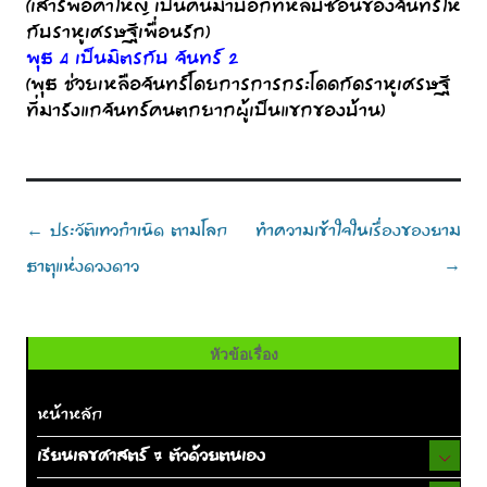
(เสาร์พ่อค้าใหญ่ เป็นคนมาบอกที่หลบซ่อนของจันทร์ให้
กับราหูเศรษฐีเพื่อนรัก)
พุธ 4 เป็นมิตรกับ จันทร์ 2
(พุธ ช่วยเหลือจันทร์โดยการการกระโดดกัดราหูเศรษฐี
ที่มารังแกจันทร์คนตกยากผู้เป็นแขกของบ้าน)
Post
ประวัติเทวกำเนิด ตามโลก
ทำความเข้าใจในเรื่องของยาม
←
navigation
ธาตุแห่งดวงดาว
→
หัวข้อเรื่อง
หน้าหลัก
เรียนเลขศาสตร์ 7 ตัวด้วยตนเอง