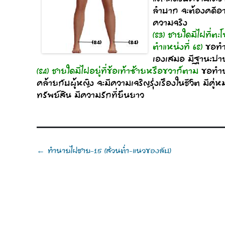
ลำบาก จะต้องคดีอาญ
ความจริง
(83) ชายใดมีไฝที่ตะ
ตำแหน่งที่ 68)
ขอทำน
เองเสมอ มีฐานะปา
(84) ชายใดมีไฝอยู่ที่ข้อเท้าซ้ายหรือขวาก็ตาม
ขอทำนา
คล้ายกับผู้หญิง จะมีความเจริญรุ่งเรืองในชีวิต มีคู
ทรัพย์สิน มีความรักที่ยืนยาว
Post
ทำนายไฝชาย-15 (ส่วนต่ำ-แนวของลับ)
←
navigation