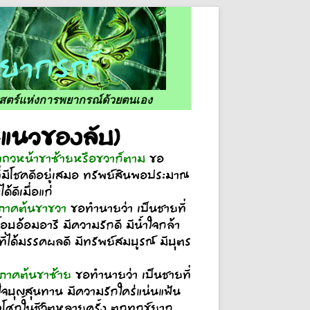
ศาสตร์แห่งการพยากรณ์ด้วยตนเอง
-แนวของลับ)
ที่แถวหน้าขาซ้ายหรือขวาก็ตาม
ขอ
ี่มีโชคดีอยู่เสมอ ทรัพย์สินพอประมาณ
้ดีเมื่อแก่
ี่ภาคต้นขาขวา
ขอทำนายว่า เป็นชายที่
โอบอ้อมอารี มีความรักดี มีน้ำใจกล้า
ี่ได้มรรคผลดี มีทรัพย์สมบูรณ์ มีบุตร
ี่ภาคต้นขาซ้าย
ขอทำนายว่า เป็นชายที่
นใจบุญสุนทาน มีความรักใคร่แน่นแฟ้น
้าโศกในชีวิตหลายครั้ง ตกทุกข์ยาก