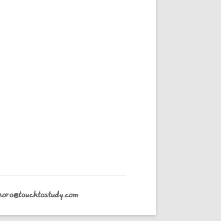
horo@touchtostudy.com