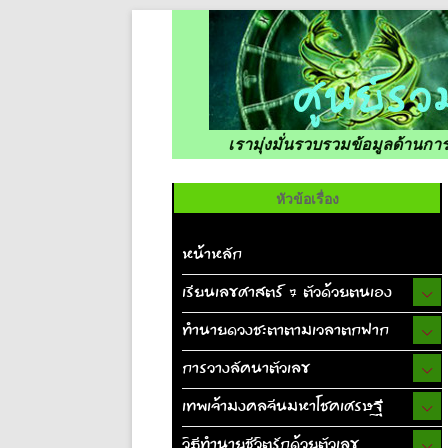
เรามุ่งมั่นรวบรวมข้อมูลด้านก
หัวข้อเรื่อง
หน้าหลัก
เรียนเลขศาสตร์ 7 ตัวด้วยตนเอง
ทำนายดวงชะตาตามเวลาตกฟาก
การวางลัคนาตัวเลข
เทพเจ้ามงคลจีนมหาโชคเศรษฐี
วิธีทำนายชีวิตรักด้วยตัวเลข